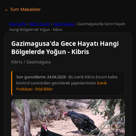
← Tum Makaleler
Ana Sayfa
›
Kibris Escort
›
Gazimagusa
›
Gazimagusa'da Gece Hayatı
Hangi Bölgelerde Yoğun - Kibris
Gazimagusa'da Gece Hayatı Hangi
Bölgelerde Yoğun - Kibris
Kibris / Gazimagusa
Son guncelleme:
24.04.2026
· Bu icerik Kibris Escort kalite
kontrol surecinden gecirilerek yayinlanmistir.
Icerik
Politikasi
·
Ihlal Bildir