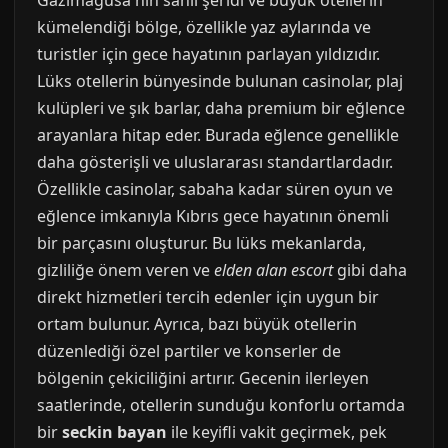
Gazimağusa'nın sahil şeridi ve büyük otellerin
kümelendiği bölge, özellikle yaz aylarında ve
turistler için gece hayatının parlayan yıldızıdır.
Lüks otellerin bünyesinde bulunan casinolar, plaj
kulüpleri ve şık barlar, daha premium bir eğlence
arayanlara hitap eder. Burada eğlence genellikle
daha gösterişli ve uluslararası standartlardadır.
Özellikle casinolar, sabaha kadar süren oyun ve
eğlence imkanıyla Kıbrıs gece hayatının önemli
bir parçasını oluşturur. Bu lüks mekanlarda,
gizliliğe önem veren ve
elden alan escort
gibi daha
direkt hizmetleri tercih edenler için uygun bir
ortam bulunur. Ayrıca, bazı büyük otellerin
düzenlediği özel partiler ve konserler de
bölgenin çekiciliğini artırır. Gecenin ilerleyen
saatlerinde, otellerin sunduğu konforlu ortamda
bir
seckin bayan
ile keyifli vakit geçirmek, pek