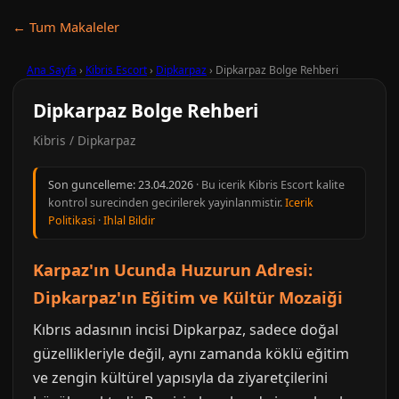
← Tum Makaleler
Ana Sayfa
›
Kibris Escort
›
Dipkarpaz
›
Dipkarpaz Bolge Rehberi
Dipkarpaz Bolge Rehberi
Kibris / Dipkarpaz
Son guncelleme:
23.04.2026
· Bu icerik Kibris Escort kalite
kontrol surecinden gecirilerek yayinlanmistir.
Icerik
Politikasi
·
Ihlal Bildir
Karpaz'ın Ucunda Huzurun Adresi:
Dipkarpaz'ın Eğitim ve Kültür Mozaiği
Kıbrıs adasının incisi Dipkarpaz, sadece doğal
güzellikleriyle değil, aynı zamanda köklü eğitim
ve zengin kültürel yapısıyla da ziyaretçilerini