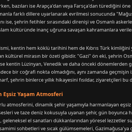
n, bazıları ise Arapça'dan veya Farsça'dan türediğini öne 
manla farklı dillere uyarlanarak evrilmesi sonucunda "Mağus
ise, şehrin fetihler sırasındaki direnişi ve Osmanlı askerl
, İslam kültüründe inanç uğruna savaşan kahramanlara verile
i, kentin hem köklü tarihini hem de Kıbrıs Türk kimliğini 
kültürel mirasın bir özeti gibidir. "Gazi" ön eki, şehrin Os
se kentin Lüzinyan, Venedik ve daha önceki dönemlerden gel
dece bir coğrafi nokta olmadığını, aynı zamanda geçmişin izle
arf, şehrin binlerce yıllık hikayesini fısıldar, ziyaretçileri b
n Eşsiz Yaşam Atmosferi
lu atmosferini, dinamik şehir yaşamıyla harmanlayan eşsiz b
esleri ve taze deniz kokusuyla uyanan şehir, gün boyunca ha
, geleneksel el sanatları dükkanlarından yöresel lezzetler s
n samimi sohbetleri ve sıcak gülümsemeleri, Gazimağusa'ya g