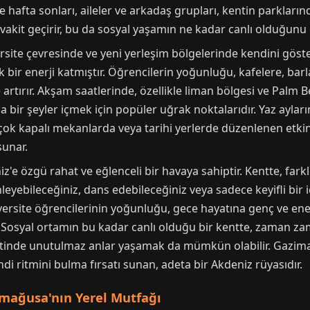
le hafta sonları, aileler ve arkadaş grupları, kentin parklarınd
vakit geçirir, bu da sosyal yaşamın ne kadar canlı olduğunu 
rsite çevresinde ve yeni yerleşim bölgelerinde kendini göste
 bir enerji katmıştır. Öğrencilerin yoğunluğu, kafelere, barl
i de artırır. Akşam saatlerinde, özellikle liman bölgesi ve Pal
r şeyler içmek için popüler uğrak noktalarıdır. Yaz aylarınd
çok kapalı mekanlarda veya tarihi yerlerde düzenlenen etkinlik
unar.
e özgü rahat ve eğlenceli bir havaya sahiptir. Kentte, farkl
leyebileceğiniz, dans edebileceğiniz veya sadece keyifli bir 
ersite öğrencilerinin yoğunluğu, gece hayatına genç ve ene
ur. Sosyal ortamın bu kadar canlı olduğu bir kentte, zaman 
tinde unutulmaz anlar yaşamak da mümkün olabilir. Gazimağ
ndi ritmini bulma fırsatı sunan, adeta bir Akdeniz rüyasıdır.
imağusa'nın Yerel Mutfağı