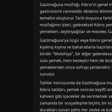
Gazimağusa mutfağı, Kıbrıs'ın genel m
gastronomi cennetidir. Akdeniz iklimi
temelini oluşturur. Tarih boyunca farklı
mutfağının izleri, geleneksel Kıbrıs y
yemekleri, zeytinyağlılar ve mezeler, G
Gazimağusa'ya özgü veya Kıbrıs genelin
kıyılmış kıyma ve baharatlarla hazırl
biridir. "Molehiya", bir diğer gelenekse
sulu yemek, hem besleyici hem de lezzet
yemeklerden önce sofrayı şenlendirir. D
sunulur.
Tatlılar konusunda da Gazimağusa mutfa
Kıbrıs tatlıları, yemek sonrası keyifli 
kahvesi gibi içecekler de serinlemek 
zamanda bir sosyalleşme biçimi, bir k
durakları sunan şehir, her zevke ve b