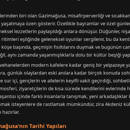
inden biri olan Gazimağusa, misafirperverliği ve sıcakkanlı 
 yaşatmaya özen gösterir. Özellikle bayramlar ve özel günler
eneksel lezzetlerin paylaşıldığı anlara dönüşür. Düğünler, niş
 ritimleri eşliğinde geleneksel oyunlar sergilenir, bu da ke
köşe başında, geçmişin fısıltılarını duymak ve bugünün ca
il, aynı zamanda yaşanmışlıklarla dolu bir kültür beşiği yap
ehanelerden modern kafelere kadar geniş bir yelpazeye yayıl
a, günlük olaylardan eski anılara kadar birçok konuda sohbe
e sur içi, gençlerin ve ailelerin keyifli vakit geçirdiği, sohb
sferi, ziyaretçilerin de kısa sürede kendilerini evlerinde h
ntısı içinde farklı insanlarla tanışmak, yeni arkadaşlıklar k
amak isteyenlere de rastlamak mümkündür, zira Akdeniz kültü
 hazırlar.
mağusa'nın Tarihi Yapıları