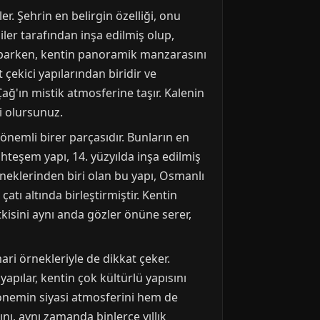
r. Şehrin en belirgin özelliği, onu
iler tarafından inşa edilmiş olup,
yaparken, kentin panoramik manzarasını
çekici yapılarından biridir ve
Çağ'ın mistik atmosferine taşır. Kalenin
i olursunuz.
nemli birer parçasıdır. Bunların en
hteşem yapı, 14. yüzyılda inşa edilmiş
rneklerinden biri olan bu yapı, Osmanlı
tı altında birleştirmiştir. Kentin
etkisini aynı anda gözler önüne serer,
ri örnekleriyle de dikkat çeker.
yapılar, kentin çok kültürlü yapısını
dönemin siyasi atmosferini hem de
nı, aynı zamanda binlerce yıllık