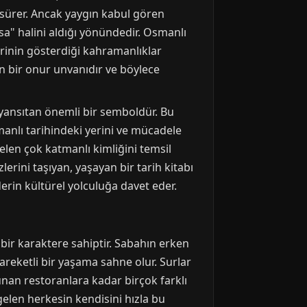
sürer. Ancak yaygın kabul gören
a" halini aldığı yönündedir. Osmanlı
erinin gösterdiği kahramanlıklar
n bir onur unvanıdır ve böylece
yansıtan önemli bir semboldür. Bu
manlı tarihindeki yerini ve mücadele
en çok katmanlı kimliğini temsil
rini taşıyan, yaşayan bir tarih kitabı
u derin kültürel yolculuğa davet eder.
ir karaktere sahiptir. Sabahın erken
reketli bir yaşama sahne olur. Surlar
unan restoranlara kadar birçok farklı
elen herkesin kendisini hızla bu