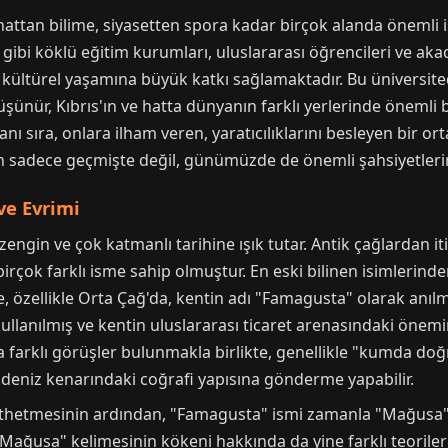
an bilime, siyasetten spora kadar birçok alanda önemli i
 gibi köklü eğitim kurumları, uluslararası öğrencileri ve a
e kültürel yaşamına büyük katkı sağlamaktadır. Bu üniversi
üşünür, Kıbrıs'ın ve hatta dünyanın farklı yerlerinde önemli
yanı sıra, onlara ilham veren, yaratıcılıklarını besleyen bir 
adece geçmişte değil, günümüzde de önemli şahsiyetlerin iz
ve Evrimi
engin ve çok katmanlı tarihine ışık tutar. Antik çağlardan it
irçok farklı isme sahip olmuştur. En eski bilinen isimlerinde
 özellikle Orta Çağ'da, kentin adı "Famagusta" olarak anılm
llanılmış ve kentin uluslararası ticaret arenasındaki önemi
a farklı görüşler bulunmakla birlikte, genellikle "kumda d
 deniz kenarındaki coğrafi yapısına gönderme yapabilir.
thetmesinin ardından, "Famagusta" ismi zamanla "Mağusa" şe
 "Mağusa" kelimesinin kökeni hakkında da yine farklı teoriler