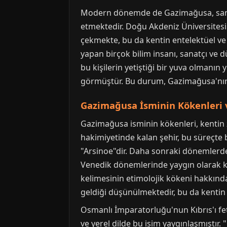
Modern dönemde de Gazimağusa, sanatt
etmektedir. Doğu Akdeniz Üniversitesi
çekmekte, bu da kentin entelektüel v
yapan birçok bilim insanı, sanatçı ve d
bu kişilerin yetiştiği bir yuva olmanın 
görmüştür. Bu durum, Gazimağusa'nın s
Gazimağusa İsminin Kökenleri 
Gazimağusa isminin kökenleri, kentin z
hakimiyetinde kalan şehir, bu süreçte b
"Arsinoe"dir. Daha sonraki dönemlerde,
Venedik dönemlerinde yaygın olarak ku
kelimesinin etimolojik kökeni hakkınd
geldiği düşünülmektedir, bu da kentin
Osmanlı İmparatorluğu'nun Kıbrıs'ı fe
ve yerel dilde bu isim yaygınlaşmıştır.