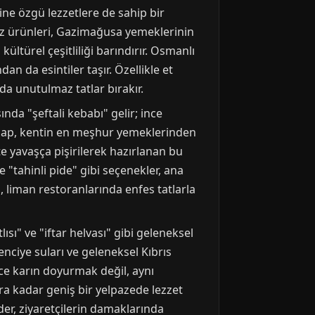
ne özgü lezzetlere de sahip bir
niz ürünleri, Gazimağusa yemeklerinin
ültürel çeşitliliği barındırır. Osmanlı
n da esintiler taşır. Özellikle et
da unutulmaz tatlar bırakır.
da "şeftali kebabı" gelir; ince
kebap, kentin en meşhur yemeklerinden
kte yavaşça pişirilerek hazırlanan bu
 "tahinli pide" gibi seçenekler, ana
i, liman restoranlarında enfes tatlarla
ı" ve "iftar helvası" gibi geleneksel
renciye suları ve geleneksel Kıbrıs
ce karın doyurmak değil, aynı
ra kadar geniş bir yelpazede lezzet
er, ziyaretçilerin damaklarında