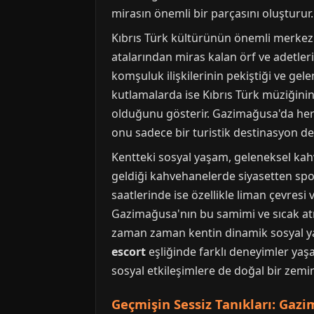
mirasın önemli bir parçasını oluşturur.
Kıbrıs Türk kültürünün önemli merkezler
atalarından miras kalan örf ve adetleri
komşuluk ilişkilerinin pekiştiği ve gel
kutlamalarda ise Kıbrıs Türk müziğinin
olduğunu gösterir. Gazimağusa'da her 
onu sadece bir turistik destinasyon değ
Kentteki sosyal yaşam, geleneksel kahv
geldiği kahvehanelerde siyasetten spor
saatlerinde ise özellikle liman çevresi v
Gazimağusa'nın bu samimi ve sıcak atmo
zaman zaman kentin dinamik sosyal yaşa
escort
eşliğinde farklı deneyimler yaş
sosyal etkileşimlere de doğal bir zemin
Geçmişin Sessiz Tanıkları: Gazi