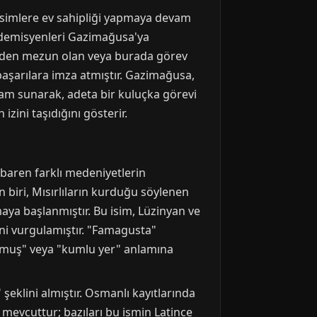
simlere ev sahipliği yapmaya devam
kademisyenleri Gazimağusa'ya
teden mezun olan veya burada görev
 başarılara imza atmıştır. Gazimağusa,
ortam sunarak, adeta bir kuluçka görevi
ini taşıdığını gösterir.
ibaren farklı medeniyetlerin
n biri, Mısırlıların kurduğu söylenen
aya başlanmıştır. Bu isim, Lüzinyan ve
ni vurgulamıştır. "Famagusta"
oğmuş" veya "kumlu yer" anlamına
klini almıştır. Osmanlı kayıtlarında
 mevcuttur; bazıları bu ismin Latince