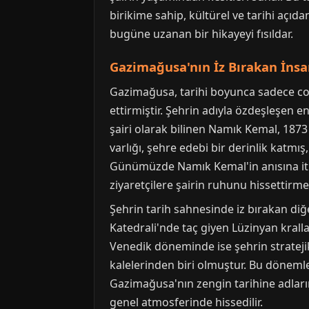
birikime sahip, kültürel ve tarihi açıda
bugüne uzanan bir hikayeyi fısıldar.
Gazimağusa'nın İz Bırakan İnsan
Gazimağusa, tarihi boyunca sadece coğr
ettirmiştir. Şehrin adıyla özdeşleşen 
şairi olarak bilinen Namık Kemal, 187
varlığı, şehre edebi bir derinlik katm
Günümüzde Namık Kemal'in anısına ith
ziyaretçilere şairin ruhunu hissettirme 
Şehrin tarih sahnesinde iz bırakan diğer
Katedrali'nde taç giyen Lüzinyan kralla
Venedik döneminde ise şehrin strateji
kalelerinden biri olmuştur. Bu döneml
Gazimağusa'nın zengin tarihine adları
genel atmosferinde hissedilir.