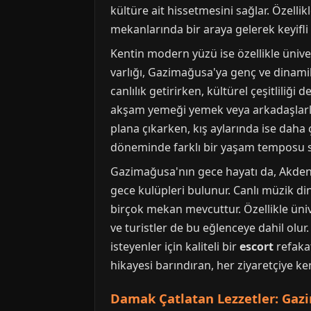
kültüre ait hissetmesini sağlar. Özellik
mekanlarında bir araya gelerek keyifli 
Kentin modern yüzü ise özellikle ünive
varlığı, Gazimağusa'ya genç ve dinamik
canlılık getirirken, kültürel çeşitliliğ
akşam yemeği yemek veya arkadaşlarla bi
plana çıkarken, kış aylarında ise daha 
döneminde farklı bir yaşam temposu s
Gazimağusa'nın gece hayatı da, Akdeniz'
gece kulüpleri bulunur. Canlı müzik din
birçok mekan mevcuttur. Özellikle üniv
ve turistler de bu eğlenceye dahil ol
isteyenler için kaliteli bir
escort
refaka
hikayesi barındıran, her ziyaretçiye ke
Damak Çatlatan Lezzetler: Gaz