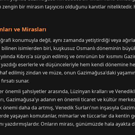
n zengin bir mirasın taşıyıcısı olduğunu kanıtlar niteliktedir.
ları ve Mirasları
afi konumuyla değil, aynı zamanda yetiştirdiği veya ağırlad
en bilinen isimlerden biri, kuşkusuz Osmanlı döneminin büyü
3 yılında Kıbrıs'a sürgün edilmiş ve ömrünün bir kısmını Ga
ış, yazdığı eserlerle ve düşünceleriyle hem kendi dönemine he
af edilmiş zindan ve müze, onun Gazimağusa'daki yaşamını
fırsatı sunar.
 önemli şahsiyetler arasında, Lüzinyan kralları ve Venedikli v
rı, Gazimağusa'yı adanın en önemli ticaret ve kültür merkezl
k önemi daha da artmış, Venedik Surları'nın inşasıyla Gazi
erde yaşayan komutanlar, mimarlar ve tüccarlar da kentin g
nı yazdırmışlardır. Onların mirası, günümüzde hala ayakta 