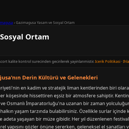
imagusa
›
Gazimagusa Yasam ve Sosyal Ortam
Sosyal Ortam
Escort kalite kontrol surecinden gecirilerek yayinlanmistir.
Icerik Politikasi
·
Ihla
ğusa'nın Derin Kültürü ve Gelenekleri
eti'nin en kadim ve stratejik liman kentlerinden biri olara
her köşesinde hissettiren eşsiz bir atmosfere sahiptir. Kent
e ve Osmanlı İmparatorluğu'na uzanan bir zaman yolculuğuna 
alkın yaşam tarzında bulabilirsiniz. Özellikle surlar içinde 
iyle adeta yaşayan bir müze gibidir. Her yıl düzenlenen festivall
el yapısını gözler önüne sererken, geleneksel el sanatları v