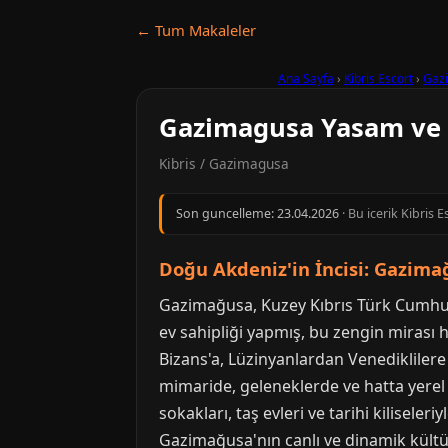
← Tum Makaleler
Ana Sayfa
›
Kibris Escort
›
Gaz
Gazimagusa Yasam ve 
Kibris / Gazimagusa
Son guncelleme:
23.04.2026
· Bu icerik Kibris 
Doğu Akdeniz'in İncisi: Gazima
Gazimağusa, Kuzey Kıbrıs Türk Cumhuriy
ev sahipliği yapmış, bu zengin mirası 
Bizans'a, Lüzinyanlardan Venedikliler
mimaride, geleneklerde ve hatta yerel h
sokakları, taş evleri ve tarihi kiliseler
Gazimağusa'nın canlı ve dinamik kültür