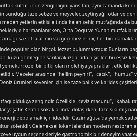
utfak kültürünün zenginliğini yansıtan, aynı zamanda kendi
nin sunduğu taze sebze ve meyveler, zeytinyağı, otlar ve de
 medeniyetlerin etkisi altında kalan şehir, mutfağında da bu k
emekleriyle harmanlanırken, Orta Doğu ve Yunan mutfaklarında
azimağusa sofralarının vazgeçilmezleridir, her biri damaklar
de popüler olan birçok lezzet bulunmaktadır. Bunların başın
anan, kuzu gömleğine sarılarak ızgarada pişirilen bu eşsiz 
l yemektir; özel bir bitki olan molehiya yaprakları, etle birli
lidir. Mezeler arasında "hellim peyniri", "cacık", "humus" ve
eniz ürünleri sevenler için ise taze balık ve karides çeşitler
ğı oldukça zengindir. Özellikle "ceviz macunu", "kabak tatlıs
anlar yaşatır. Kentin sokaklarında dolaşırken, taze sıkılmış na
ve enerji depolamak için idealdir. Gazimağusa'da yemek sade
ültür şölenidir. Geleneksel lokantalardan modern restoranla
ütçeye uygun seçenekleriyle gastronomik bir deneyim vaat ed