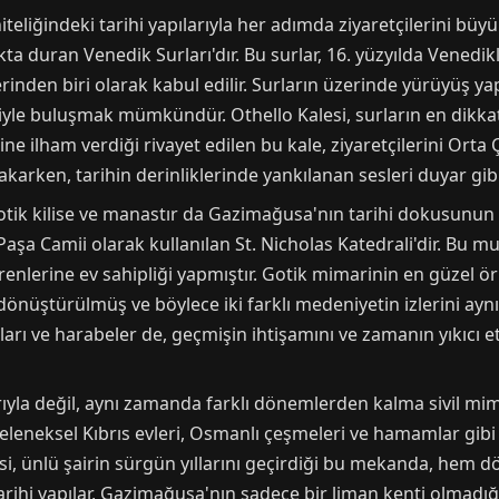
liğindeki tarihi yapılarıyla her adımda ziyaretçilerini büyüle
ta duran Venedik Surları'dır. Bu surlar, 16. yüzyılda Venedikl
nden biri olarak kabul edilir. Surların üzerinde yürüyüş 
iyle buluşmak mümkündür. Othello Kalesi, surların en dikkat 
ne ilham verdiği rivayet edilen bu kale, ziyaretçilerini Orta 
arken, tarihin derinliklerinde yankılanan sesleri duyar gib
ik kilise ve manastır da Gazimağusa'nın tarihi dokusunun ö
a Camii olarak kullanılan St. Nicholas Katedrali'dir. Bu mu
örenlerine ev sahipliği yapmıştır. Gotik mimarinin en güzel ö
ştürülmüş ve böylece iki farklı medeniyetin izlerini aynı ça
ntıları ve harabeler de, geçmişin ihtişamını ve zamanın yıkıcı 
rıyla değil, aynı zamanda farklı dönemlerden kalma sivil mima
 geleneksel Kıbrıs evleri, Osmanlı çeşmeleri ve hamamlar gibi 
si, ünlü şairin sürgün yıllarını geçirdiği bu mekanda, hem 
arihi yapılar, Gazimağusa'nın sadece bir liman kenti olmadığı