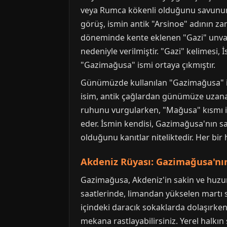
veya Rumca kökenli olduğunu savunurke
görüş, ismin antik "Arsinoe" adının za
döneminde kente eklenen "Gazi" unvanı 
nedeniyle verilmiştir. "Gazi" kelimesi
"Gazimağusa" ismi ortaya çıkmıştır.
Günümüzde kullanılan "Gazimağusa" ism
isim, antik çağlardan günümüze uzanan 
ruhunu vurgularken, "Mağusa" kısmı i
eder. İsmin kendisi, Gazimağusa'nın sa
olduğunu kanıtlar niteliktedir. Her bir h
Akdeniz Rüyası: Gazimağusa'nı
Gazimağusa, Akdeniz'in sakin ve huzur
saatlerinde, limandan yükselen martı s
içindeki daracık sokaklarda dolaşırken
mekana rastlayabilirsiniz. Yerel halkı