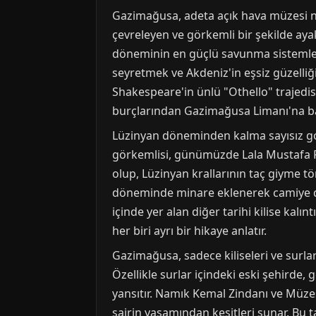
Gazimağusa, adeta açık hava müzesi nite
çevreleyen ve görkemli bir şekilde ayak
döneminin en güçlü savunma sistemleri
seyretmek ve Akdeniz'in eşsiz güzelliğ
Shakespeare'in ünlü "Othello" trajedisi
burçlarından Gazimağusa Limanı'na bak
Lüzinyan döneminden kalma sayısız got
görkemlisi, günümüzde Lala Mustafa Paş
olup, Lüzinyan krallarının taç giyme t
döneminde minare eklenerek camiye dönü
içinde yer alan diğer tarihi kilise kalı
her biri ayrı bir hikaye anlatır.
Gazimağusa, sadece kiliseleri ve surla
Özellikle surlar içindeki eski şehirde,
yansıtır. Namık Kemal Zindanı ve Müze
şairin yaşamından kesitleri sunar. Bu t