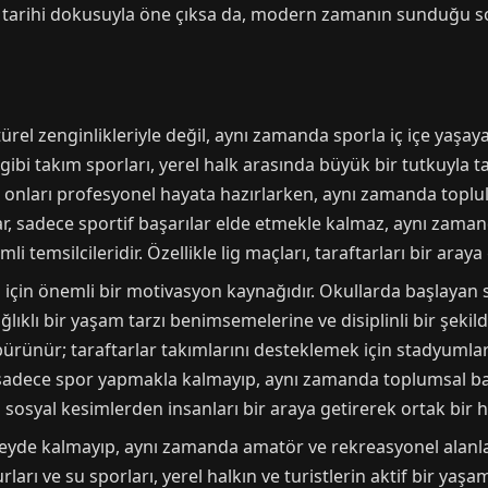
dar tarihi dokusuyla öne çıksa da, modern zamanın sunduğu 
ürel zenginlikleriyle değil, aynı zamanda sporla iç içe yaşayan
 gibi takım sporları, yerel halk arasında büyük bir tutkuyla t
k onları profesyonel hayata hazırlarken, aynı zamanda topl
lar, sadece sportif başarılar elde etmekle kalmaz, aynı zama
 temsilcileridir. Özellikle lig maçları, taraftarları bir aray
i için önemli bir motivasyon kaynağıdır. Okullarda başlayan 
ıklı bir yaşam tarzı benimsemelerine ve disiplinli bir şekild
 bürünür; taraftarlar takımlarını desteklemek için stadyumlar
, sadece spor yapmakla kalmayıp, aynı zamanda toplumsal b
lı sosyal kesimlerden insanları bir araya getirerek ortak bir
eyde kalmayıp, aynı zamanda amatör ve rekreasyonel alanlar
urları ve su sporları, yerel halkın ve turistlerin aktif bir yaş