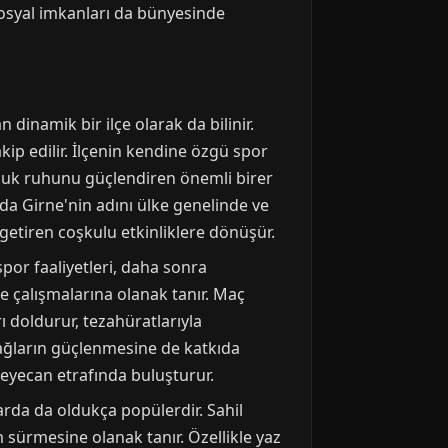
sosyal imkanları da bünyesinde
 dinamik bir ilçe olarak da bilinir.
akip edilir. İlçenin kendine özgü spor
uluk ruhunu güçlendiren önemli birer
nda Girne'nin adını ülke genelinde ve
a getiren coşkulu etkinliklere dönüşür.
spor faaliyetleri, daha sonra
e çalışmalarına olanak tanır. Maç
ı doldurur, tezahüratlarıyla
ağların güçlenmesine de katkıda
 heyecan etrafında buluşturur.
da da oldukça popülerdir. Sahil
am sürmesine olanak tanır. Özellikle yaz