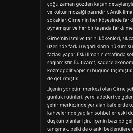
çoğu zaman gözden kaçan detaylarıyla 
ve kültür mozaiği barındırır. Antik lim
sokaklar, Girne'nin her köşesinde fark
oynamıştır ve her bir taşında farklı med
Girne'nin ismi ve tarihi kökenleri, sık
üzerinde farklı uygarlıkların hüküm s
fazlası yapar. Eski limanın etrafında ş
sağlamıştır. Bu ticaret, sadece ekonomi
kozmopolit yapısını bugüne taşımıştır.
de getirmiştir.
İlçenin yönetim merkezi olan Girne ş
günlük rutinleri, yerel adetleri ve gele
şehir merkezinde yer alan kafelerde top
kahvelerinde yapılan sohbetler, eski do
düşkün olanlar için, ilçenin bazı bölge
tanışmak, belki de o anki beklentilere