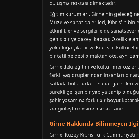
buluşma noktası olmaktadır.
Eğitim kurumları, Girne'nin geleceğine
Müze ve sanat galerileri, Kıbrıs'ın binl
etkinlikler ve sergilerle de sanatseve
geniş bir yelpazeyi kapsar. Özellikle a
yolculuğa çıkarır ve Kıbrıs'ın kültüre
bir tatil beldesi olmaktan öte, aynı za
Girne'deki eğitim ve kültür merkezler
farklı yaş gruplarından insanları bir ar
katkıda bulunurken, sanat galerileri ve
sürekli gelişen bir yapıya sahip olduğun
şehir yaşamına farklı bir boyut katarak 
zenginleştirmesine olanak tanır.
Girne Hakkında Bilinmeyen İlgin
Girne, Kuzey Kıbrıs Türk Cumhuriyeti'ni