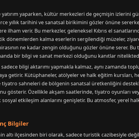
 yatırım yaparken, kültür merkezleri de geçmişin izlerini gün
erce yıllık tarihini ve sanatsal birikimini gözler önüne sererk
rlere ilham verir. Bu merkezler, geleneksel Kıbrıs el sanatla
ntik dönemlerden kalma eserlerin sergilendiği müzeler, ziyare
l mirasının ne kadar zengin olduğunu gözler önüne serer. Bu t
manda bir bilgi ve sanat merkezi olduğunu kanıtlar niteliktedi
i, sadece bilgi aktarımı yapmakla kalmaz, aynı zamanda top
aya getirir. Kütüphaneler, atölyeler ve halk eğitim kursları, h
 tiyatro sahneleri de bölgenin sanatsal üretkenliğini destekle
u gösterir. Özellikle akşam saatlerinde, tiyatro oyunları veya
sosyal etkileşim alanlarını genişletir. Bu atmosfer, yerel halk
ç Bilgiler
n altı ilçesinden biri olarak, sadece turistik cazibesiyle değ