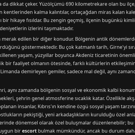
da dikkat çeker. Yüzölçümü 690 kilometrekare olan bu ilçe,
an kentlerinden kalma kalıntılar, ortaçağdan miras kalan kal
lı bir hikaye fısıldar. Bu zengin geçmiş, ilçenin bugünkü kim
eniyetlerin izlerini taşımaktadır.
ça merak edilen bir diğer konudur. Bölgenin antik dönemlerde
ürdüğünü göstermektedir. Bu çok katmanlı tarih, Girne'yi sı
ekillenen yaşam, yüzyıllar boyunca Akdeniz ticaretinin öneml
k bir faaliyet olmanın ötesinde, farklı kültürlerin etkileşimi
 Limanda demirleyen gemiler, sadece mal değil, aynı zamanda
ehri, aynı zamanda bölgenin sosyal ve ekonomik kalbi konu
nekleri, şehrin genel atmosferine sıcaklık katar. Özellikle ak
lanan insanlar, Kıbrıs'ın kendine özgü sosyal yaşam tarzını 
stlukların pekiştiği, yeni arkadaşlıkların kurulduğu özel an
lerinde dönemsel olarak özel buluşmalar düzenlenebilir; bu t
 uygun bir
escort
bulmak mümkündür, ancak bu durum daha ço