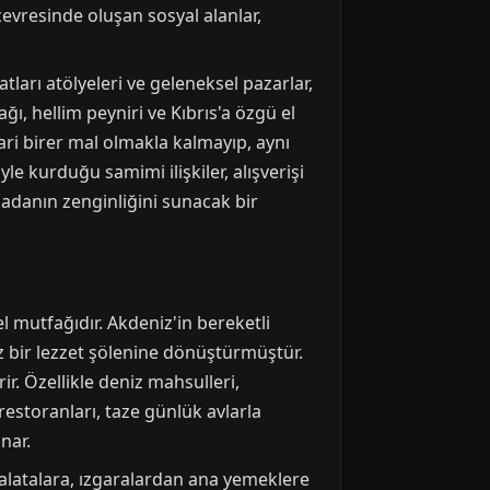
çevresinde oluşan sosyal alanlar,
tları atölyeleri ve geleneksel pazarlar,
ğı, hellim peyniri ve Kıbrıs'a özgü el
cari birer mal olmakla kalmayıp, aynı
le kurduğu samimi ilişkiler, alışverişi
e adanın zenginliğini sunacak bir
l mutfağıdır. Akdeniz'in bereketli
z bir lezzet şölenine dönüştürmüştür.
ir. Özellikle deniz mahsulleri,
 restoranları, taze günlük avlarla
nar.
salatalara, ızgaralardan ana yemeklere