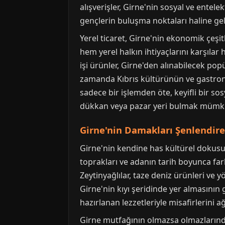
alışverişler, Girne'nin sosyal ve entel
gençlerin buluşma noktaları haline gele
Yerel ticaret, Girne'nin ekonomik çeşit
hem yerel halkın ihtiyaçlarını karşılar 
işi ürünler, Girne'den alınabilecek popü
zamanda Kıbrıs kültürünün ve gastronomi
sadece bir işlemden öte, keyifli bir so
dükkan veya pazar yeri bulmak mümk
Girne'nin Damakları Şenlendire
Girne'nin kendine has kültürel dokusunu
toprakları ve adanın tarih boyunca far
Zeytinyağlılar, taze deniz ürünleri ve y
Girne'nin kıyı şeridinde yer almasının 
hazırlanan lezzetleriyle misafirlerini 
Girne mutfağının olmazsa olmazlarında