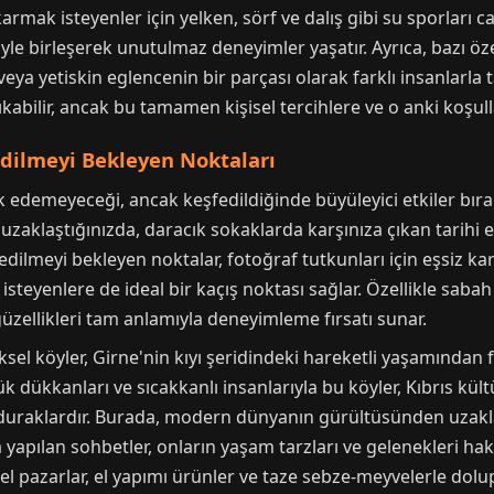
karmak isteyenler için yelken, sörf ve dalış gibi su sporları 
riyle birleşerek unutulmaz deneyimler yaşatır. Ayrıca, bazı öz
ya yetiskin eglencenin bir parçası olarak farklı insanlarla 
kabilir, ancak bu tamamen kişisel tercihlere ve o anki koşulla
fedilmeyi Bekleyen Noktaları
rk edemeyeceği, ancak keşfedildiğinde büyüleyici etkiler bırak
aklaştığınızda, daracık sokaklarda karşınıza çıkan tarihi evle
fedilmeyi bekleyen noktalar, fotoğraf tutkunları için eşsiz 
 isteyenlere de ideal bir kaçış noktası sağlar. Özellikle sab
 güzellikleri tam anlamıyla deneyimleme fırsatı sunar.
sel köyler, Girne'nin kıyı şeridindeki hareketli yaşamından fa
çük dükkanları ve sıcakkanlı insanlarıyla bu köyler, Kıbrıs 
 duraklardır. Burada, modern dünyanın gürültüsünden uzakla
la yapılan sohbetler, onların yaşam tarzları ve gelenekleri h
el pazarlar, el yapımı ürünler ve taze sebze-meyvelerle dolup