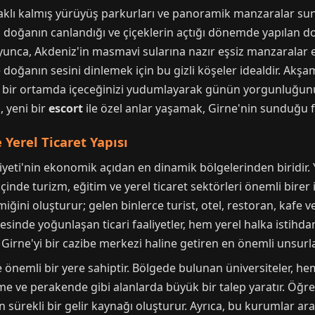
 saklı kalmış yürüyüş parkurları ve panoramik manzaralar su
, doğanın canlandığı ve çiçeklerin açtığı dönemde yapılan do
yunca, Akdeniz'in masmavi sularına nazır eşsiz manzaralar eş
ğanın sesini dinlemek için bu gizli köşeler idealdir. Akşaml
 bir ortamda içeceğinizi yudumlayarak günün yorgunluğunu 
, yeni bir
escort
ile özel anlar yaşamak, Girne'nin sunduğu fa
Yerel Ticaret Yapısı
riyeti'nin ekonomik açıdan en dinamik bölgelerinden biridi
nde turizm, eğitim ve yerel ticaret sektörleri önemli birer 
ğini oluşturur; gelen binlerce turist, otel, restoran, kafe v
resinde yoğunlaşan ticari faaliyetler, hem yerel halka istih
, Girne'yi bir cazibe merkezi haline getiren en önemli unsurla
nemli bir yere sahiptir. Bölgede bulunan üniversiteler, hem
 ve perakende gibi alanlarda büyük bir talep yaratır. Öğre
n sürekli bir gelir kaynağı oluşturur. Ayrıca, bu kurumlar ara