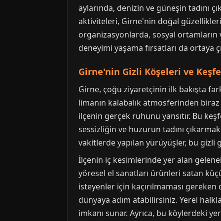
aylarında, denizin ve güneşin tadını çı
aktiviteleri, Girne'nin doğal güzellikle
organizasyonlarda, sosyal ortamların ve
deneyimi yaşama fırsatları da ortaya çı
Girne'nin Gizli Köşeleri ve Keş
Girne, çoğu ziyaretçinin ilk bakışta fa
limanın kalabalık atmosferinden biraz uz
ilçenin gerçek ruhunu yansıtır. Bu keş
sessizliğin ve huzurun tadını çıkarmak
vakitlerde yapılan yürüyüşler, bu gizli
İlçenin iç kesimlerinde yer alan gelenek
yöresel el sanatları ürünleri satan kü
isteyenler için kaçırılmaması gereken
dünyaya adım atabilirsiniz. Yerel halk
imkanı sunar. Ayrıca, bu köylerdeki yer