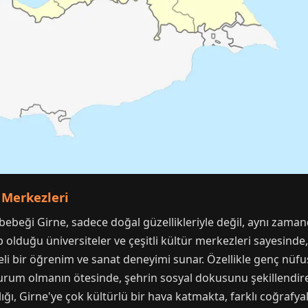
r Merkezleri
ebeği Girne, sadece doğal güzellikleriyle değil, aynı zaman
ip olduğu üniversiteler ve çeşitli kültür merkezleri sayesin
iteli bir öğrenim ve sanat deneyimi sunar. Özellikle genç n
urum olmanın ötesinde, şehrin sosyal dokusunu şekillendir
rlığı, Girne'ye çok kültürlü bir hava katmakta, farklı coğrafy