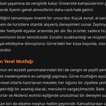
ektüel yaşamına da zenginlik katar. Üniversite kampüslerinin 
rek ilçenin genel atmosferini daha canlı hale getirir.
liliğini tamamlayan önemli bir unsurdur. Küçük esnaf, el sana
hem de turistlere otantik alışveriş deneyimleri sunar. Zeytinya
ler hediyelik eşyalar arasında yer alır. Bu ürünler, sadece ti
sinin birer temsilcisidir. Esnafın sıcakkanlılığı ve müşteriy
syal etkileşime dönüştürür. Girne'deki her köşe başında, siz
ündür.
n Yerel Mutfağı
n en lezzetli yansımalarından biri de zengin ve çeşitli yere
klı medeniyetlere ev sahipliği yapması, Girne mutfağını eşsi
öresel otlarla hazırlanan mezeler, her öğünü bir ziyafete çevir
getirdiği bir avantaj olarak, menülerin vazgeçilmezidir. Balık
ağırlar ve Akdeniz esintisi eşliğinde unutulmaz bir deneyim su
n biri de elbette meşhur hellim peyniridir. Kahvaltılardan 