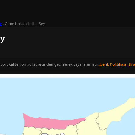
e
›
Girne Hakkinda Her Sey
ey
Escort kalite kontrol surecinden gecirilerek yayinlanmistir.
Icerik Politikasi
·
Ihla