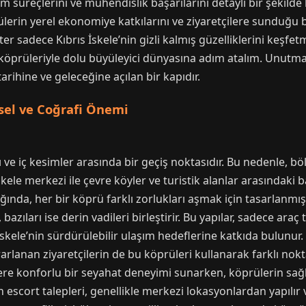
m süreçlerini ve mühendislik başarılarını detaylı bir şekilde
prülerin yerel ekonomiye katkılarını ve ziyaretçilere sunduğ
ster sadece Kıbrıs İskele’nin gizli kalmış güzelliklerini keşf
in köprüleriyle dolu büyüleyici dünyasına adım atalım. Unutma
rihine ve geleceğine açılan bir kapıdır.
hsel ve Coğrafi Önemi
sı ve iç kesimler arasında bir geçiş noktasıdır. Bu nedenle, b
s İskele merkezi ile çevre köyler ve turistik alanlar arasındak
ğında, her bir köprü farklı zorlukları aşmak için tasarlanmış
bazıları ise derin vadileri birleştirir. Bu yapılar, sadece ara
ıs İskele’nin sürdürülebilir ulaşım hedeflerine katkıda bulunur
arlanan ziyaretçilerin de bu köprüleri kullanarak farklı nokt
lere konforlu bir seyahat deneyimi sunarken, köprülerin sağ
 escort talepleri, genellikle merkezi lokasyonlardan yapılır