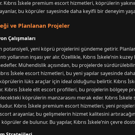
. Kıbrıs İskele premium escort hizmetleri, köprülerin yakı
arayanlar, bu köprüler sayesinde daha keyifli bir deneyim yaşa
ceği ve Planlanan Projeler
yon Çalışmaları
zm potansiyeli, yeni köprü projelerini gündeme getirir. Planl
tı yollarının inşası yer alır. Özellikle, Kıbrıs İskele’nin kuz
defler. Mühendislik açısından, bu projelerde sürdürülebilir
ıbrıs İskele escort hizmetleri, bu yeni yapılar sayesinde daha 
prülerin lüks araçlar için ideal olduğunu belirtir. Kıbrıs İsk
r. Kıbrıs İskele elit escort profilleri, bu projelerin bölgeye p
gelecekteki köprülerin manzarasını merak eder. Kıbrıs İskel
ludur. Kıbrıs İskele premium escort hizmetleri, yeni projel
i escort arayanlar, bu gelişmelerin hizmet kalitesini artıracağ
k köprüler de bulunur. Bu yapılar, Kıbrıs İskele’nin çevre dost
m Stratejileri