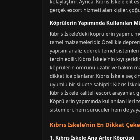
kolaylaştırır. Ayrıca, Kıbrıs İskele elit
gerçek escort hizmeti alan kişiler, ço
Köprülerin Yapımında Kullanılan Mü
Kıbrıs İskele’deki köprülerin yapımı, 
temel malzemeleridir. Özellikle deprem 
yapısını analiz ederek temel sistemler
tercih edilir. Kıbrıs İskele’nin kıyı ş
köprülerin ömrünü uzatır ve bakım maliy
dikkatlice planlanır. Kıbrıs İskele seç
uyumlu bir siluete sahiptir. Kıbrıs İsk
Kıbrıs İskele kaliteli escort arayanlar,
Köprülerin yapımında kullanılan ileri t
sistemleri, hem sürücüler hem de yayala
Kıbrıs İskele’nin En Dikkat Çek
1. Kıbrıs İskele Ana Arter Köprüsü