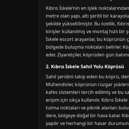
Kıbrıs İskele’nin en işlek noktalarında
metre olan yapı, altı şeritli bir karay
şekilde yükseltilmiştir. Bu özellik, Kı
kirişler kullanılmış ve montaj hızlı bi
İskele escort arayanlar, bu köprünün çe
bölgede buluşma noktaları belirler. Köp
eder. Ziyaretçiler, köprüden gün batımın
2. Kıbrıs İskele Sahil Yolu Köprüsü
Sahil şeridini takip eden bu köprü, de
Mühendisler, köprünün rüzgar yüklerin
kafes sistemleri tercih edilmiş ve bu s
erişim için sıkça kullanılır. Kıbrıs İske
tutma noktaları ve piknik alanları bulu
dere, bölgeye doğal bir hava katar. Kıb
yapılır ve herhangi bir hasar durumund