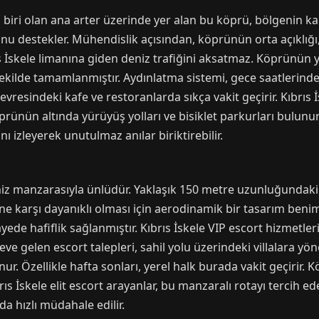
n biri olan ana arter üzerinde yer alan bu köprü, bölgenin k
olunu destekler. Mühendislik açısından, köprünün orta açıklığı
brıs İskele limanına giden deniz trafiğini aksatmaz. Köprünü
r şekilde tamamlanmıştır. Aydınlatma sistemi, gece saatlerinde
vresindeki kafe ve restoranlarda sıkça vakit geçirir. Kıbrıs İ
rünün altında yürüyüş yolları ve bisiklet parkurları bulunur,
ı izleyerek unutulmaz anılar biriktirebilir.
niz manzarasıyla ünlüdür. Yaklaşık 150 metre uzunluğundaki y
e karşı dayanıklı olması için aerodinamik bir tasarım beni
ayede hafiflik sağlanmıştır. Kıbrıs İskele VIP escort hizmetle
le eve gelen escort talepleri, sahil yolu üzerindeki villalara y
nur. Özellikle hafta sonları, yerel halk burada vakit geçirir
rıs İskele elit escort arayanlar, bu manzaralı rotayı tercih 
a hızlı müdahale edilir.