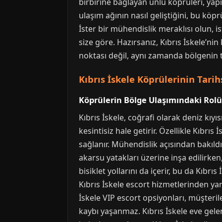
birbirine bağlayan ünlü köprüleri, yapı
ulaşım ağının nasıl geliştiğini, bu kö
İster bir mühendislik meraklısı olun, i
size göre. Hazırsanız, Kıbrıs İskele’n
noktası değil, aynı zamanda bölgenin ta
Kıbrıs İskele Köprülerinin Tari
Köprülerin Bölge Ulaşımındaki Rolü
Kıbrıs İskele, coğrafi olarak deniz kıyı
kesintisiz hale getirir. Özellikle Kıbrı
sağlanır. Mühendislik açısından bakıldı
akarsu yatakları üzerine inşa edilirken, 
bisiklet yollarını da içerir, bu da Kıbr
Kıbrıs İskele escort hizmetlerinden yar
İskele VIP escort opsiyonları, müşteri
kaybı yaşanmaz. Kıbrıs İskele eve gelen