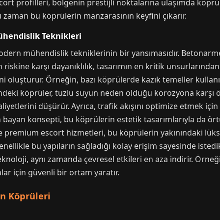
 escort profilleri, bölgenin prestijli noktalarına ulaşımda köpr
ğu zaman bu köprülerin manzarasının keyfini çıkarır.
hendislik Teknikleri
modern mühendislik tekniklerinin bir yansımasıdır. Betonarme
riskine karşı dayanıklılık, tasarımın en kritik unsurlarından 
ini oluşturur. Örneğin, bazı köprülerde kazık temeller kullan
eridindeki köprüler, tuzlu suyun neden olduğu korozyona karşı
etlerini düşürür. Ayrıca, trafik akışını optimize etmek için k
kin bayan konsepti, bu köprülerin estetik tasarımlarıyla da ö
ele premium escort hizmetleri, bu köprülerin yakınındaki lük
 genellikle bu yapıların sağladığı kolay erişim sayesinde istedi
eknoloji, aynı zamanda çevresel etkileri en aza indirir. Örneğ
r için güvenli bir ortam yaratır.
en Köprüleri