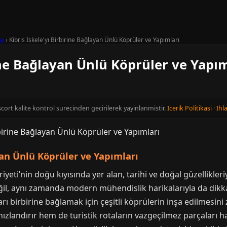
le
›
Kibris Iskele'yı Birbirine Bağlayan Ünlü Köprüler ve Yapımları
rine Bağlayan Ünlü Köprüler ve Yapım
Escort kalite kontrol surecinden gecirilerek yayinlanmistir.
Icerik Politikasi
·
Ihla
ayan Ünlü Köprüler ve Yapımları
yeti’nin doğu kıyısında yer alan, tarihi ve doğal güzellikleriyl
eğil, aynı zamanda modern mühendislik harikalarıyla da dikka
rı birbirine bağlamak için çeşitli köprülerin inşa edilmesini z
zlandırır hem de turistik rotaların vazgeçilmez parçaları hali