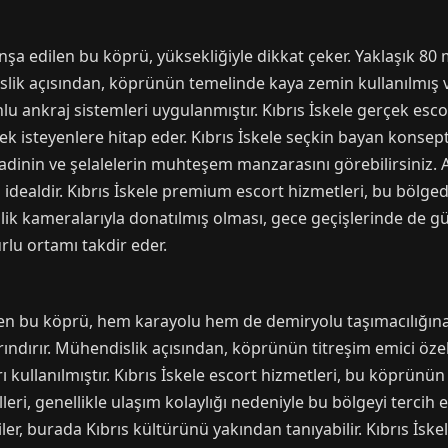
inşa edilen bu köprü, yüksekliğiyle dikkat çeker. Yaklaşık 80
ndislik açısından, köprünün temelinde kaya zemin kullanılmış
u ankraj sistemleri uygulanmıştır. Kıbrıs İskele gerçek esc
 isteyenlere hitap eder. Kıbrıs İskele seçkin bayan konsepti,
vadinin ve şelalelerin muhteşem manzarasını görebilirsiniz
çin idealdir. Kıbrıs İskele premium escort hizmetleri, bu bölg
ik kameralarıyla donatılmış olması, gece geçişlerinde de güven
lu ortamı takdir eder.
yen bu köprü, hem karayolu hem de demiryolu taşımacılığın
arındırır. Mühendislik açısından, köprünün titreşim emici öze
ı kullanılmıştır. Kıbrıs İskele escort hizmetleri, bu köprünü
illeri, genellikle ulaşım kolaylığı nedeniyle bu bölgeyi tercih
çiler, burada Kıbrıs kültürünü yakından tanıyabilir. Kıbrıs İs