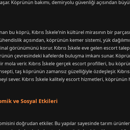
aşar. Köprünün bakımı, demiryolu güvenliği açısından büyü
bu köprü, Kıbrıs İskele’nin kültürel mirasının bir parçasıd
hendislik açısından, köprünün kemer sistemi, yük dağılımı
nal görünümünü korur. Kıbrıs İskele eve gelen escort talepleri
 köprünün çevresindeki kafelerde buluşma imkanı sunar. Köp
bir mola verir. Kıbrıs İskele gerçek escort profilleri, bu kö
onsepti, taş köprünün zamansız güzelliğiyle özdeşleşir. Kıbrı
meyi sever. Kıbrıs İskele kalitely escort hizmetleri, köprün
omik ve Sosyal Etkileri
omisini doğrudan etkiler. Bu yapılar sayesinde tarım ürünleri 