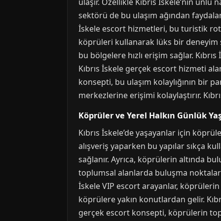
ulaşır. Özellikle Kıbrıs İskele’nin ünlü
sektörü de bu ulaşım ağından faydalanır.
İskele escort hizmetleri, bu turistik ro
köprüleri kullanarak lüks bir deneyim s
bu bölgelere hızlı erişim sağlar. Kıbrıs
Kıbrıs İskele gerçek escort hizmeti al
konsepti, bu ulaşım kolaylığının bir pa
merkezlerine erişimi kolaylaştırır. Kıbr
Köprüler ve Yerel Halkın Günlük Ya
Kıbrıs İskele’de yaşayanlar için köprül
alışveriş yaparken bu yapılar sıkça kul
sağlanır. Ayrıca, köprülerin altında bul
toplumsal alanlarda buluşma noktaları be
İskele VIP escort arayanlar, köprülerin 
köprülere yakın konutlardan gelir. Kıbrı
gerçek escort konsepti, köprülerin topl