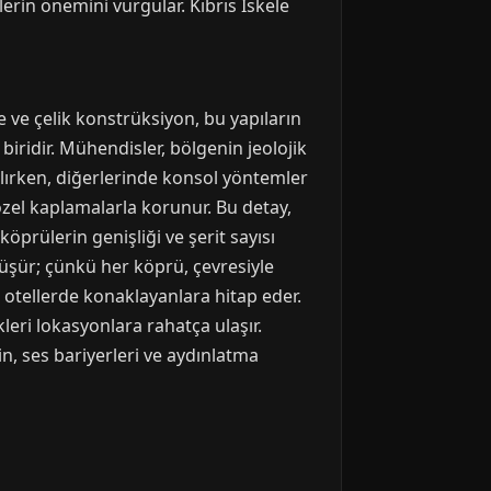
ülerin önemini vurgular. Kıbrıs İskele
 ve çelik konstrüksiyon, bu yapıların
biridir. Mühendisler, bölgenin jeolojik
ılırken, diğerlerinde konsol yöntemler
 özel kaplamalarla korunur. Bu detay,
öprülerin genişliği ve şerit sayısı
rtüşür; çünkü her köprü, çevresiyle
s otellerde konaklayanlara hitap eder.
kleri lokasyonlara rahatça ulaşır.
in, ses bariyerleri ve aydınlatma