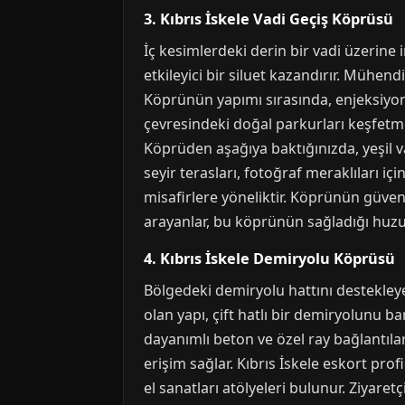
3. Kıbrıs İskele Vadi Geçiş Köprüsü
İç kesimlerdeki derin bir vadi üzerine 
etkileyici bir siluet kazandırır. Mühe
Köprünün yapımı sırasında, enjeksiyonl
çevresindeki doğal parkurları keşfetmek
Köprüden aşağıya baktığınızda, yeşil 
seyir terasları, fotoğraf meraklıları i
misafirlere yöneliktir. Köprünün güvenl
arayanlar, bu köprünün sağladığı huzur
4. Kıbrıs İskele Demiryolu Köprüsü
Bölgedeki demiryolu hattını destekle
olan yapı, çift hatlı bir demiryolunu b
dayanımlı beton ve özel ray bağlantılar
erişim sağlar. Kıbrıs İskele eskort prof
el sanatları atölyeleri bulunur. Ziyaret