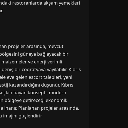
nındaki restoranlarda akşam yemekleri
r.
anan projeler arasında, mevcut
ey bölgesini güneye bağlayacak bir
 malzemeler ve enerji verimli
geniş bir coğrafyaya yayılabilir. Kıbrıs
ele eve gelen escort talepleri, yeni
restij kazandırdığını düşünür. Kıbrıs
e seçkin bayan konsepti, modern
erin bölgeye getireceği ekonomik
ına inanır. Planlanan projeler arasında,
u imajını güçlendirir.