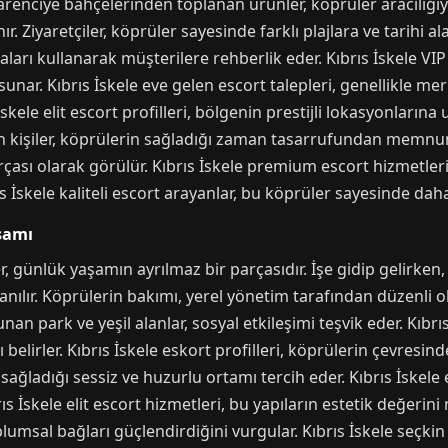
 narenciye bahçelerinden toplanan ürünler, köprüler aracılığıy
 Ziyaretçiler, köprüler sayesinde farklı plajlara ve tarihi ala
taları kullanarak müşterilere rehberlik eder. Kıbrıs İskele VIP
unar. Kıbrıs İskele eve gelen escort talepleri, genellikle mer
 İskele elit escort profilleri, bölgenin prestijli lokasyonlar
an kişiler, köprülerin sağladığı zaman tasarrufundan memnun 
rçası olarak görülür. Kıbrıs İskele premium escort hizmetleri
ıs İskele kaliteli escort arayanlar, bu köprüler sayesinde dah
şamı
er, günlük yaşamın ayrılmaz bir parçasıdır. İşe gidip gelirken
lanılır. Köprülerin bakımı, yerel yönetim tarafından düzenli 
unan park ve yeşil alanlar, sosyal etkileşimi teşvik eder. Kıbrı
lirler. Kıbrıs İskele eskort profilleri, köprülerin çevresindeki
sağladığı sessiz ve huzurlu ortamı tercih eder. Kıbrıs İskele 
s İskele elit escort hizmetleri, bu yapıların estetik değerini 
umsal bağları güçlendirdiğini vurgular. Kıbrıs İskele seçkin 