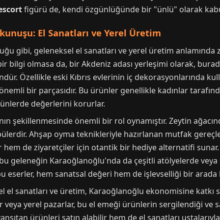
escort
figürü de, kendi özgünlüğünde bir "ünlü" olarak kabul 
unuşu: El Sanatları ve Yerel Üretim
uğu gibi, geleneksel el sanatları ve yerel üretim anlamında z
 bilgi olmasa da, bir Akdeniz adası yerleşimi olarak, bur
dür. Özellikle eski Kıbrıs evlerinin iç dekorasyonlarında kul
 önemli bir parçasıdır. Bu ürünler genellikle kadınlar tarafınd
nlerde değerlerini korurlar.
nın şekillenmesinde önemli bir rol oynamıştır. Zeytin ağacınd
erdir. Ahşap oyma teknikleriyle hazırlanan mutfak gereçleri
r hem de ziyaretçiler için otantik bir hediye alternatifi sunar
 bu geleneğin Karaoğlanoğlu'nda da çeşitli atölyelerde veya e
u eserler, hem sanatsal değeri hem de işlevselliği bir arada b
l el sanatları ve üretim, Karaoğlanoğlu ekonomisine katkı s
 veya yerel pazarlar, bu el emeği ürünlerin sergilendiği ve sat
nsıtan ürünleri satın alabilir hem de el sanatları ustalarıy