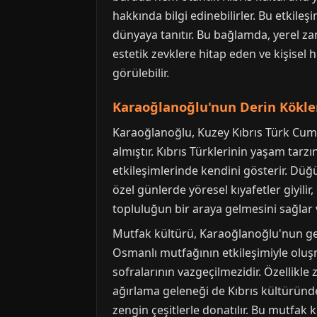
hakkında bilgi edinebilirler. Bu etkile
dünyaya tanıtır. Bu bağlamda, yerel zana
estetik zevklere hitap eden ve kişisel 
görülebilir.
Karaoğlanoğlu'nun Derin Kökler
Karaoğlanoğlu, Kuzey Kıbrıs Türk Cumhu
almıştır. Kıbrıs Türklerinin yaşam tar
etkileşimlerinde kendini gösterir. Düğü
özel günlerde yöresel kıyafetler giyilir
topluluğun bir araya gelmesini sağlar 
Mutfak kültürü, Karaoğlanoğlu'nun gele
Osmanlı mutfağının etkileşimiyle oluşmu
sofralarının vazgeçilmezidir. Özellikle 
ağırlama geleneği de Kıbrıs kültüründe 
zengin çeşitlerle donatılır. Bu mutfak kül