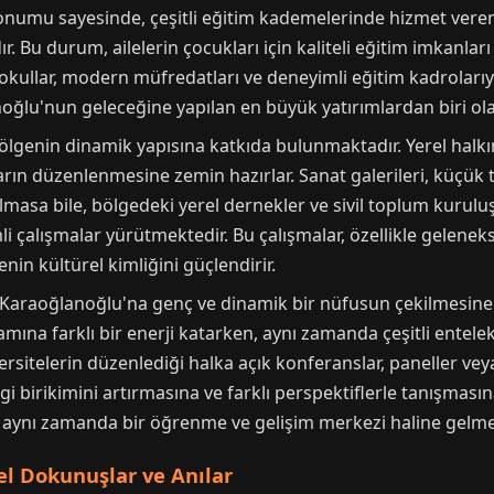
n konumu sayesinde, çeşitli eğitim kademelerinde hizmet ver
. Bu durum, ailelerin çocukları için kaliteli eğitim imkanlar
l okullar, modern müfredatları ve deneyimli eğitim kadrolar
oğlu'nun geleceğine yapılan en büyük yatırımlardan biri ol
genin dinamik yapısına katkıda bulunmaktadır. Yerel halkın g
arın düzenlenmesine zemin hazırlar. Sanat galerileri, küçük t
lmasa bile, bölgedeki yerel dernekler ve sivil toplum kurulu
li çalışmalar yürütmektedir. Bu çalışmalar, özellikle geleneks
nin kültürel kimliğini güçlendirir.
ı, Karaoğlanoğlu'na genç ve dinamik bir nüfusun çekilmesine
şamına farklı bir enerji katarken, aynı zamanda çeşitli entel
ersitelerin düzenlediği halka açık konferanslar, paneller ve
gi birikimini artırmasına ve farklı perspektiflerle tanışmasın
, aynı zamanda bir öğrenme ve gelişim merkezi haline gelmes
el Dokunuşlar ve Anılar