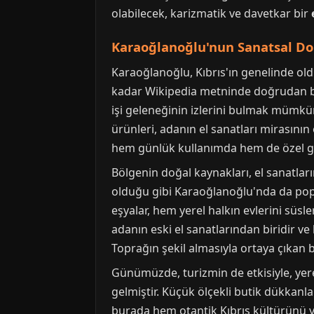
olabilecek, karizmatik ve davetkar bir
Karaoğlanoğlu'nun Sanatsal Dok
Karaoğlanoğlu, Kıbrıs'ın genelinde old
kadar Wikipedia metninde doğrudan bir
işi geleneğinin izlerini bulmak mümkün
ürünleri, adanın el sanatları mirasının
hem günlük kullanımda hem de özel gü
Bölgenin doğal kaynakları, el sanatları
olduğu gibi Karaoğlanoğlu'nda da popül
eşyalar, hem yerel halkın evlerini süsle
adanın eski el sanatlarından biridir ve
Toprağın şekil almasıyla ortaya çıkan b
Günümüzde, turizmin de etkisiyle, yere
gelmiştir. Küçük ölçekli butik dükkanlar
burada hem otantik Kıbrıs kültürünü ya