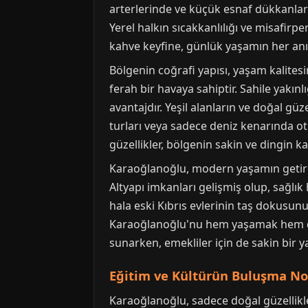
arterlerinde ve küçük esnaf dükkanları
Yerel halkın sıcakkanlılığı ve misafirpe
kahve keyfine, günlük yaşamın her an
Bölgenin coğrafi yapısı, yaşam kalitesi
ferah bir havaya sahiptir. Sahile yakın
avantajdır. Yeşil alanların ve doğal güz
turları veya sadece deniz kenarında o
güzellikler, bölgenin sakin ve dingin kar
Karaoğlanoğlu, modern yaşamın getirdi
Altyapı imkanları gelişmiş olup, sağlı
hala eski Kıbrıs evlerinin taş dokusu
Karaoğlanoğlu'nu hem yaşamak hem de zi
sunarken, emekliler için de sakin bir y
Eğitim ve Kültürün Buluşma No
Karaoğlanoğlu, sadece doğal güzellikle