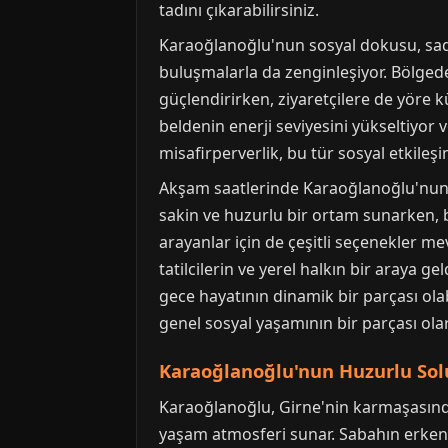
tadını çıkarabilirsiniz.
Karaoğlanoğlu'nun sosyal dokusu, sadec
buluşmalarla da zenginleşiyor. Bölged
güçlendirirken, ziyaretçilere de yöre k
beldenin enerji seviyesini yükseltiyor 
misafirperverlik, bu tür sosyal etkileşim
Akşam saatlerinde Karaoğlanoğlu'nun ha
sakin ve huzurlu bir ortam sunarken, b
arayanlar için de çeşitli seçenekler m
tatilcilerin ve yerel halkın bir araya 
gece hayatının dinamik bir parçası olab
genel sosyal yaşamının bir parçası olar
Karaoğlanoğlu'nun Huzurlu Sol
Karaoğlanoğlu, Girne'nin karmaşasınd
yaşam atmosferi sunar. Sabahın erken s