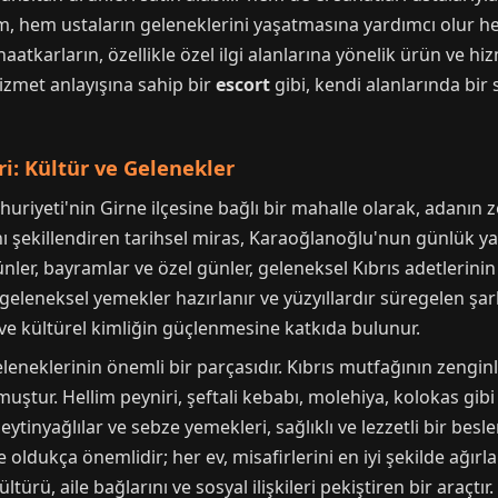
şim, hem ustaların geleneklerini yaşatmasına yardımcı olur h
atkarların, özellikle özel ilgi alanlarına yönelik ürün ve hiz
hizmet anlayışına sahip bir
escort
gibi, kendi alanlarında bir 
i: Kültür ve Gelenekler
riyeti'nin Girne ilçesine bağlı bir mahalle olarak, adanın 
zını şekillendiren tarihsel miras, Karaoğlanoğlu'nun günlük 
nler, bayramlar ve özel günler, geleneksel Kıbrıs adetlerinin
, geleneksel yemekler hazırlanır ve yüzyıllardır süregelen şarkı
ve kültürel kimliğin güçlenmesine katkıda bulunur.
neklerinin önemli bir parçasıdır. Kıbrıs mutfağının zenginli
ştur. Hellim peyniri, şeftali kebabı, molehiya, kolokas gibi
zeytinyağlılar ve sebze yemekleri, sağlıklı ve lezzetli bir bes
oldukça önemlidir; her ev, misafirlerini en iyi şekilde ağırl
türü, aile bağlarını ve sosyal ilişkileri pekiştiren bir araçtır.