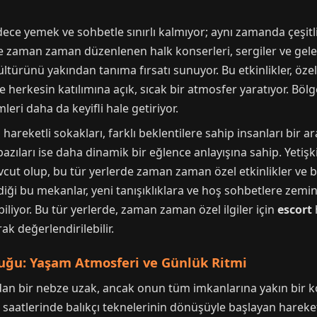
e yemek ve sohbetle sınırlı kalmıyor; aynı zamanda çeşitli k
e zaman zaman düzenlenen halk konserleri, sergiler ve gelen
ültürünü yakından tanıma fırsatı sunuyor. Bu etkinlikler, özel
ve herkesin katılımına açık, sıcak bir atmosfer yaratıyor. Bö
leri daha da keyifli hale getiriyor.
reketli sokakları, farklı beklentilere sahip insanları bir a
azıları ise daha dinamik bir eğlence anlayışına sahip. Yetişk
evcut olup, bu tür yerlerde zaman zaman özel etkinlikler ve
geldiği bu mekanlar, yeni tanışıklıklara ve hoş sohbetlere ze
iliyor. Bu tür yerlerde, zaman zaman özel ilgiler için
escort
ak değerlendirilebilir.
uğu: Yaşam Atmosferi ve Günlük Ritmi
an bir nebze uzak, ancak onun tüm imkanlarına yakın bir 
aatlerinde balıkçı teknelerinin dönüşüyle başlayan hareketl