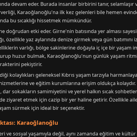
nda devam eder. Burada insanlar birbirini tanır, selamlaşır v
rverliği, Karaoğlanoğlu'na ilk kez gelenleri bile hemen evinde
ında bu sıcaklığı hissetmek mümkündür.
ne doğrudan etki eder. Girne'nin batısında yer alması sayesin
lığı, özellikle yaz aylarında denize girmek veya gün batımını 
elliklerin varlığı, bölge sakinlerine doğayla iç içe bir yaşam 
turup huzur bulmak, Karaoğlanoğlu'nun günlük yaşam ritmini
akterini pekiştirir.
ği kolaylıkları geleneksel Kıbrıs yaşam tarzıyla harmanlay
k hizmetlerine ve eğitim kurumlarına erişim oldukça kolaydı
nu, dar sokakların samimiyetini ve yerel halkın sıcak sohbe
yaret etmek için cazip bir yer haline getirir. Özellikle aile
aşam sürmek için ideal bir seçenektir.
ktası: Karaoğlanoğlu
ri ve sosyal yaşamıyla değil, aynı zamanda eğitim ve kültür 