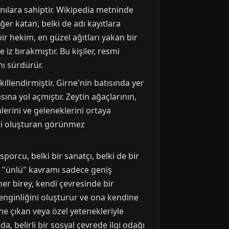
nılara sahiptir. Wikipedia metninde
er katan, belki de adı kayıtlara
r hekim, en güzel ağıtları yakan bir
iz bırakmıştır. Bu kişiler, resmi
nı sürdürür.
illendirmiştir. Girne'nin batısında yer
sına yol açmıştır. Zeytin ağaçlarının,
erini ve geleneklerini ortaya
ini oluşturan görünmez
rcu, belki bir sanatçı, belki de bir
k "ünlü" kavramı sadece geniş
er birey, kendi çevresinde bir
enginliğini oluşturur ve ona kendine
öne çıkan veya özel yetenekleriyle
a, belirli bir sosyal çevrede ilgi odağı