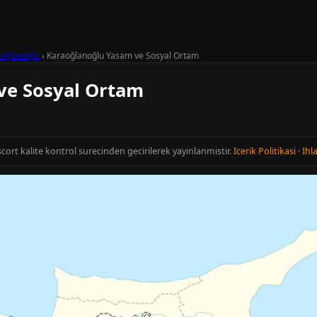
oğlanoğlu
›
Karaoğlanoğlu Yasam ve Sosyal Ortam
ve Sosyal Ortam
Escort kalite kontrol surecinden gecirilerek yayinlanmistir.
Icerik Politikasi
·
Ihla