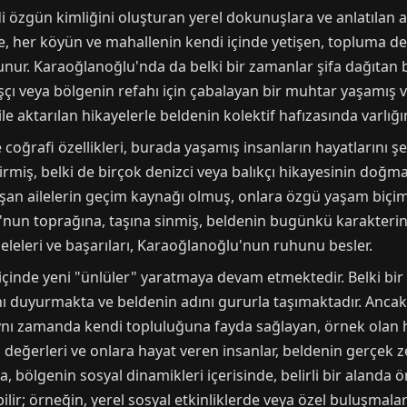
 özgün kimliğini oluşturan yerel dokunuşlara ve anlatılan a
de, her köyün ve mahallenin kendi içinde yetişen, topluma değ
ur. Karaoğlanoğlu'nda da belki bir zamanlar şifa dağıtan bi
şçı veya bölgenin refahı için çabalayan bir muhtar yaşamış ve 
le aktarılan hikayelerle beldenin kolektif hafızasında varlığı
oğrafi özellikleri, burada yaşamış insanların hayatlarını şek
dirmiş, belki de birçok denizci veya balıkçı hikayesinin doğma
aşan ailelerin geçim kaynağı olmuş, onlara özgü yaşam biçiml
lu'nun toprağına, taşına sinmiş, beldenin bugünkü karakter
eleri ve başarıları, Karaoğlanoğlu'nun ruhunu besler.
de yeni "ünlüler" yaratmaya devam etmektedir. Belki bir spo
ını duyurmakta ve beldenin adını gururla taşımaktadır. Anca
; aynı zamanda kendi topluluğuna fayda sağlayan, örnek olan h
değerleri ve onlara hayat veren insanlar, beldenin gerçek z
, bölgenin sosyal dinamikleri içerisinde, belirli bir alanda 
bilir; örneğin, yerel sosyal etkinliklerde veya özel buluşmalard