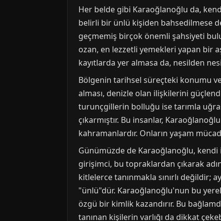
Her belde gibi Karaoğlanoğlu da, kendi
belirli bir ünlü kişiden bahsedilmese 
geçmemiş birçok önemli şahsiyeti bulun
ozan, en lezzetli yemekleri yapan bir a
kayıtlarda yer almasa da, nesilden nesi
Bölgenin tarihsel süreçteki konumu ve c
alması, denizle olan ilişkilerini güçlen
turunçgillerin bolluğu ise tarımla uğr
çıkarmıştır. Bu insanlar, Karaoğlanoğ
kahramanlardır. Onların yaşam mücadel
Günümüzde de Karaoğlanoğlu, kendi için
girişimci, bu topraklardan çıkarak ad
kitlelerce tanınmakla sınırlı değildir
"ünlü"dür. Karaoğlanoğlu'nun bu yerel 
özgü bir kimlik kazandırır. Bu bağlamda
tanınan kişilerin varlığı da dikkat çeke