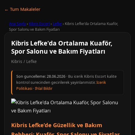
← Tum Makaleler
Ana Sayfa
›
Kibris Escort
›
Lefke
›
Kibris Lefke'da Ortalama Kuaför,
Spor Salonu ve Bakım Fiyatları
Kibris Lefke'da Ortalama Kuaför,
Spor Salonu ve Bakım Fiyatları
Kibris / Lefke
Son guncelleme:
28.06.2026
· Bu icerik Kibris Escort kalite
kontrol surecinden gecirilerek yayinlanmistir.
Icerik
Politikasi
·
Ihlal Bildir
Kibris Lefke’de Güzellik ve Bakım
Rehberi: Kuaför, Spor Salonu ve Fiyatlar