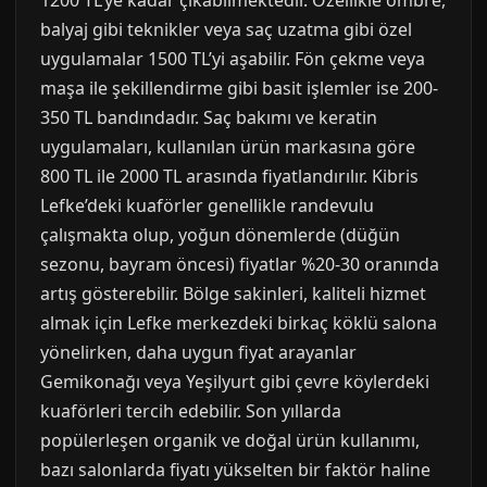
1200 TL’ye kadar çıkabilmektedir. Özellikle ombre,
balyaj gibi teknikler veya saç uzatma gibi özel
uygulamalar 1500 TL’yi aşabilir. Fön çekme veya
maşa ile şekillendirme gibi basit işlemler ise 200-
350 TL bandındadır. Saç bakımı ve keratin
uygulamaları, kullanılan ürün markasına göre
800 TL ile 2000 TL arasında fiyatlandırılır. Kibris
Lefke’deki kuaförler genellikle randevulu
çalışmakta olup, yoğun dönemlerde (düğün
sezonu, bayram öncesi) fiyatlar %20-30 oranında
artış gösterebilir. Bölge sakinleri, kaliteli hizmet
almak için Lefke merkezdeki birkaç köklü salona
yönelirken, daha uygun fiyat arayanlar
Gemikonağı veya Yeşilyurt gibi çevre köylerdeki
kuaförleri tercih edebilir. Son yıllarda
popülerleşen organik ve doğal ürün kullanımı,
bazı salonlarda fiyatı yükselten bir faktör haline