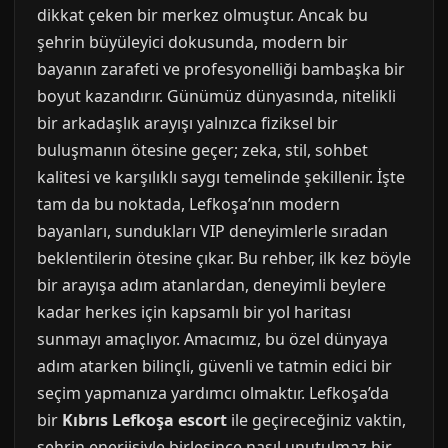
dikkat çeken bir merkez olmuştur. Ancak bu
şehrin büyüleyici dokusunda, modern bir
bayanın zarafeti ve profesyonelliği bambaşka bir
boyut kazandırır. Günümüz dünyasında, nitelikli
bir arkadaşlık arayışı yalnızca fiziksel bir
buluşmanın ötesine geçer; zeka, stil, sohbet
kalitesi ve karşılıklı saygı temelinde şekillenir. İşte
tam da bu noktada, Lefkoşa’nın modern
bayanları, sundukları VIP deneyimlerle sıradan
beklentilerin ötesine çıkar. Bu rehber, ilk kez böyle
bir arayışa adım atanlardan, deneyimli beylere
kadar herkes için kapsamlı bir yol haritası
sunmayı amaçlıyor. Amacımız, bu özel dünyaya
adım atarken bilinçli, güvenli ve tatmin edici bir
seçim yapmanıza yardımcı olmaktır. Lefkoşa’da
bir
Kıbrıs Lefkoşa escort
ile geçireceğiniz vaktin,
şehrin enerjisiyle birleşince nasıl unutulmaz bir