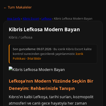
← Tum Makaleler
Ana Sayfa
›
Kibris Escort
›
Lefkosa
›
Kibris Lefkosa Modern Bayan
Kibris Lefkosa Modern Bayan
Kibris / Lefkosa
Son guncelleme:
09.07.2026
· Bu icerik Kibris Escort kalite
kontrol surecinden gecirilerek yayinlanmistir.
Icerik
Politikasi
·
Ihlal Bildir
Lefkoşa’nın Modern Yüzünde Seçkin Bir
Deneyim: Rehberinizle Tanışın
Kıbrıs’ın kalbi Lefkoşa, tarihi surları, kozmopolit
atmosferi ve canlı gece hayatıyla her zaman