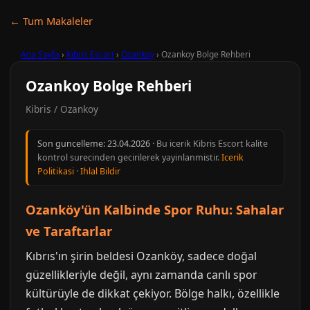
← Tum Makaleler
Ana Sayfa
›
Kibris Escort
›
Ozankoy
›
Ozankoy Bolge Rehberi
Ozankoy Bolge Rehberi
Kibris / Ozankoy
Son guncelleme:
23.04.2026
· Bu icerik Kibris Escort kalite
kontrol surecinden gecirilerek yayinlanmistir.
Icerik
Politikasi
·
Ihlal Bildir
Ozanköy'ün Kalbinde Spor Ruhu: Sahalar
ve Taraftarlar
Kıbrıs'ın şirin beldesi Ozanköy, sadece doğal
güzellikleriyle değil, aynı zamanda canlı spor
kültürüyle de dikkat çekiyor. Bölge halkı, özellikle