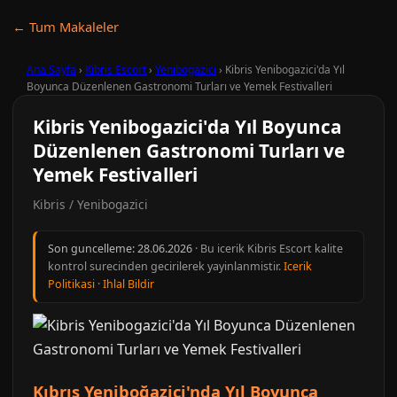
← Tum Makaleler
Ana Sayfa
›
Kibris Escort
›
Yenibogazici
›
Kibris Yenibogazici'da Yıl
Boyunca Düzenlenen Gastronomi Turları ve Yemek Festivalleri
Kibris Yenibogazici'da Yıl Boyunca
Düzenlenen Gastronomi Turları ve
Yemek Festivalleri
Kibris / Yenibogazici
Son guncelleme:
28.06.2026
· Bu icerik Kibris Escort kalite
kontrol surecinden gecirilerek yayinlanmistir.
Icerik
Politikasi
·
Ihlal Bildir
Kıbrıs Yeniboğaziçi'nda Yıl Boyunca