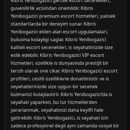
Kibris Yenibogazici gercek escort secenekleri,
guvenilirlik acisindan onemlidir. Kibris
Yenibogazici premium escort hizmetleri, yuksek
standartlarda bir deneyim sunar. Kibris
Yenibogazici elden alan escort uygulamalari,
bulusma kolayligi saglar. Kibris Yenibogazici
kaliteli escort secenekleri, is seyahatinizde size
eslik edebilir. Kibris Yenibogazici VIP escort
hizmetleri, ozellikle is dunyasinda prestijli bir
tercih olarak one cikar. Kibris Yenibogazici escort
profilleri, cesitli ozelliklerle donatilmistir ve is
seyahatlerinizde size uygun bir secenek
bulmanizi kolaylastirir. Kibris Yenibogazici’da is
seyahati yaparken, bu tur hizmetlerden
yararlanmak, seyahatinizi daha keyifli hale
getirebilir. Kibris Yenibogazici, is seyahati icin
sadece profesyonel degil ayni zamanda sosyal bir