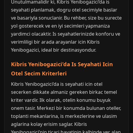
Unutulmamalidir ki, Kibris Yenibogazici’da is
seyahati planlamak, dogru otel secimiyle baslar
ve basariyla sonuclanir. Bu rehber, size bu surecte
yol gosterecek ve en iyi secimleri yapmaniza
yardimci olacaktir. Is seyahatlerinizde konforu ve
verimliligi bir arada arayanlar icin Kibris
Yenibogazici, ideal bir destinasyondur.
Kibris Yenibogazici’da Is Seyahati Icin
Otel Secim Kriterleri
Kibris Yenibogazici’da is seyahati icin otel
secerken dikkate almaniz gereken birkac temel
kriter vardir. Ilk olarak, otelin konumu buyuk
onem tasir. Merkezi bir konumda bulunan oteller,
toplanti mekanlarina, is merkezlerine ve ulasim
aglarina kolay erisim saglar. Kibris
Yenibogazici’nin ticari hayatinin kalbinde yer alan