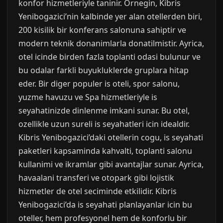
konfor hizmetleriyle taninir. Ornegin, Kibris
Yenibogazici’nin kalbinde yer alan otellerden biri,
200 kisilik bir konferans salonuna sahiptir ve
modern teknik donanimlarla donatilmistir. Ayrica,
otel icinde birden fazla toplanti odasi bulunur ve
bu odalar farkli buyukluklerde gruplara hitap
eder. Bir diger populer is oteli, spor salonu,
yuzme havuzu ve Spa hizmetleriyle is
seyahatinizde dinlenme imkani sunar. Bu otel,
ozellikle uzun sureli is seyahatleri icin idealdir.
Kibris Yenibogazici’daki otellerin cogu, is seyahati
paketleri kapsaminda kahvalti, toplanti salonu
kullanimi ve ikramlar gibi avantajlar sunar. Ayrica,
havaalani transferi ve otopark gibi lojistik
hizmetler de otel seciminde etkilidir. Kibris
Yenibogazici’da is seyahati planlayanlar icin bu
oteller, hem profesyonel hem de konforlu bir