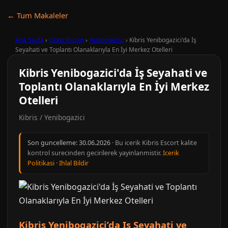
← Tum Makaleler
Ana Sayfa
›
Kibris Escort
›
Yenibogazici
›
Kibris Yenibogazici'da İş
Seyahati ve Toplantı Olanaklarıyla En İyi Merkez Otelleri
Kibris Yenibogazici'da İş Seyahati ve
Toplantı Olanaklarıyla En İyi Merkez
Otelleri
Kibris / Yenibogazici
Son guncelleme:
30.06.2026
· Bu icerik Kibris Escort kalite
kontrol surecinden gecirilerek yayinlanmistir.
Icerik
Politikasi
·
Ihlal Bildir
Kibris Yenibogazici’da Is Seyahati ve