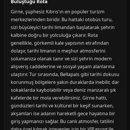
Buluştuğu Rota
Girne, şüphesiz Kıbrıs'ın en popüler turizm
merkezlerinden biridir. Bu hattaki otobüs turu,
sizi büyüleyici tarihi limandan başlatarak şehrin
kalbine doğru bir yolculuğa çıkarır. Rota
genellikle, görkemli kale yapısının etrafından
dolaşır, tarihi limanın o meşhur atmosferini
solumanıza olanak tanır ve sizi şehrin modern
alışveriş caddelerine ve sosyal yaşam alanlarına
ulaştırır. Tur sırasında, Bellapais gibi tarihi dokusu
korunmuş bölgelere yakın duraklarda inebilir, dar
sokaklarda kaybolabilir veya deniz manzaralı şık
kafelerde bir mola verebilirsiniz. Girne hattı,
gündüzleri tarihi ve kültürel bir keşif sunarken,
akşamları ise adanın hareketli gece hayatına bir
giriş yapmanızı sağlar. Bu canlı atmosfer, tatilini
daha özel kılmak isteyenler için bir
VIP escort
ile