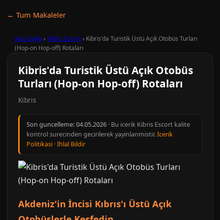
← Tum Makaleler
Ana Sayfa
›
Kibris Escort
›
Kibris'da Turistik Üstü Açık Otobüs Turları
(Hop-on Hop-off) Rotaları
Kibris'da Turistik Üstü Açık Otobüs
Turları (Hop-on Hop-off) Rotaları
Kibris
Son guncelleme:
04.05.2026
· Bu icerik Kibris Escort kalite
kontrol surecinden gecirilerek yayinlanmistir.
Icerik
Politikasi
·
Ihlal Bildir
Akdeniz'in İncisi Kıbrıs'ı Üstü Açık
Otobüslerle Keşfedin